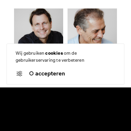
Wij gebruiken
cookies
om de
gebruikerservaring te verbeteren
Walter Kemperman
Renzo Pavanello
accepteren
architect – partner
architect – partner
Mail naar Walter
Mail naar Renzo
bouwkosten
bouwtechniek