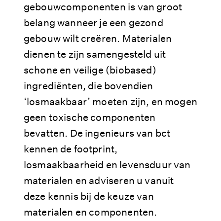
gebouwcomponenten is van groot
denken. Onze ingenieurs zijn pas tevreden
belang wanneer je een gezond
als ze zaken tot in detail hebben uitgezocht
gebouw wilt creëren. Materialen
en uitgewerkt. Of dat nu gaat om een 3D-
ontwerp in BIM of een bouwkostenbegroting.
dienen te zijn samengesteld uit
Alles moet tot in de puntjes kloppen. Die
schone en veilige (biobased)
gedegenheid leidt tot onderbouwde keuzes
ingrediënten, die bovendien
voor zelfs de meest complexe situaties. En
‘losmaakbaar’ moeten zijn, en mogen
dat geeft rust.
geen toxische componenten
bevatten. De ingenieurs van bct
kennen de footprint,
losmaakbaarheid en levensduur van
materialen en adviseren u vanuit
deze kennis bij de keuze van
materialen en componenten.