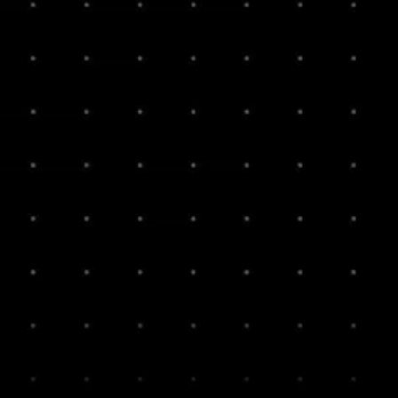
ingenieur
adviseurs
homepage
bureau
projecten
contact
actueel