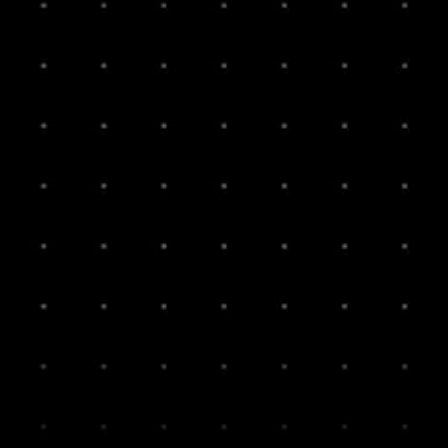
architecten.nl
3 4 884 884
 15 enschede