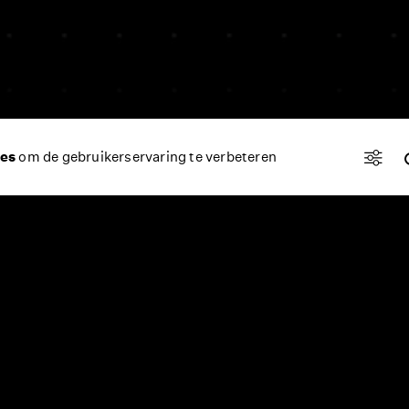
aarden
privacy verklaring
website by
UNCOMMON
es
om de gebruikerservaring te verbeteren