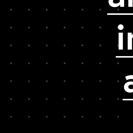
i
architect