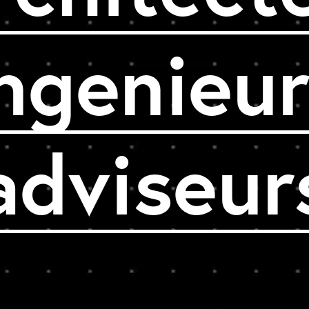
ngenieu
adviseur
en