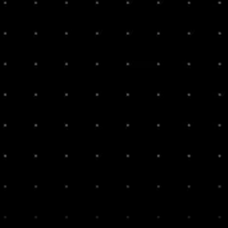
s
info@bct
+31 (0)5
capitool