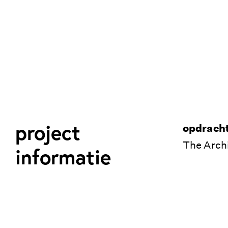
project
opdrach
The Arc
informatie