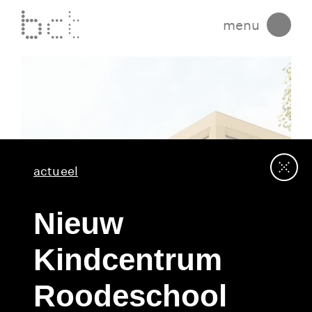
menu
actueel
Nieuw
Kindcentrum
Roodeschool